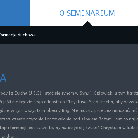
T
O SEMINARIUM
Formacja duchowa
A
ody i z Ducha (J 3,5) i stać się synem w Synu". Człowiek, a tym bardz
eśli nie będzie tego odnosił do Chrystusa. Stąd trzeba, aby powstał
e będzie w tym wszystkim obecny Bóg. Nie można przecież nauczać, mów
zez częste czytanie i rozmyślanie nad słowem Bożym. Jest to najle
tapu formacji jest także to, by nauczyć się szukać Chrystusa w ludz
ej dłoni.