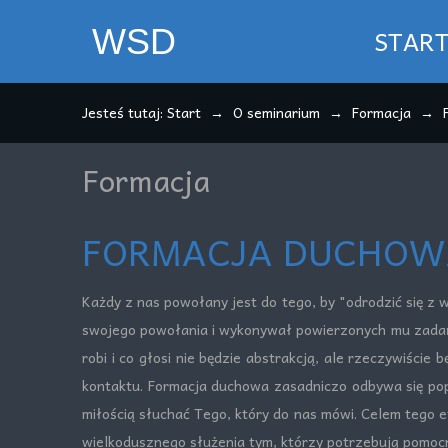
WSD
STAR
Jesteś tutaj:
Start
O seminarium
Formacja
Formacja
FORMACJA DUCHOW
Każdy z nas powołany jest do tego, by "odrodzić się z w
swojego powołania i wykonywał powierzonych mu zadań j
robi i co głosi nie będzie abstrakcją, ale rzeczywiści
kontaktu. Formacja duchowa zasadniczo odbywa się popr
miłością słuchać Tego, który do nas mówi. Celem tego e
wielkodusznego służenia tym, którzy potrzebują pomocn